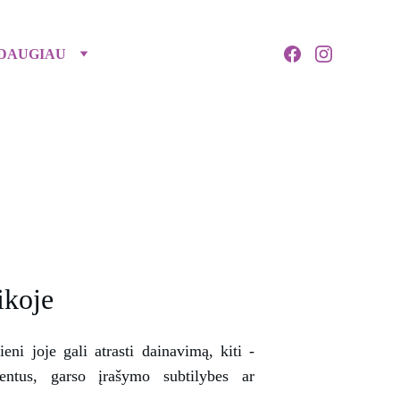
DAUGIAU
IJŲ 
ugaudė
ikoje
ieni joje gali atrasti dainavimą, kiti -
mentus, garso įrašymo subtilybes ar