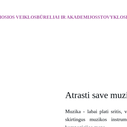
OSIOS VEIKLOS
BŪRELIAI IR AKADEMIJOS
STOVYKLOS
MUZIKOS TECHNOLOG
AKADEMIJA
Vadovė Giedrė Teiberytė-Lia
Atrasti save muz
Muzika - labai plati sritis, v
skirtingus muzikos instru