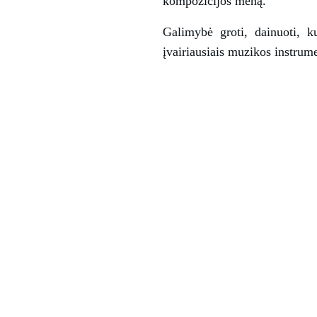
kompozicijos meną.
Galimybė groti, dainuoti, ku
įvairiausiais muzikos instrume
ikrofono, ausinių ir, žinoma,
savo balsą, kuriame balsines
ninę muziką!
rimas - taip prasideda daugelio